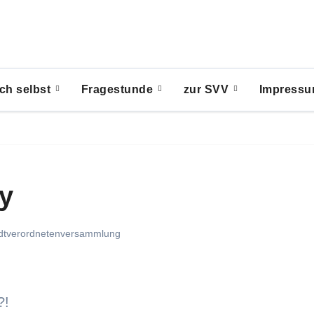
ch selbst
Fragestunde
zur SVV
Impress
y
dtverordnetenversammlung
?!