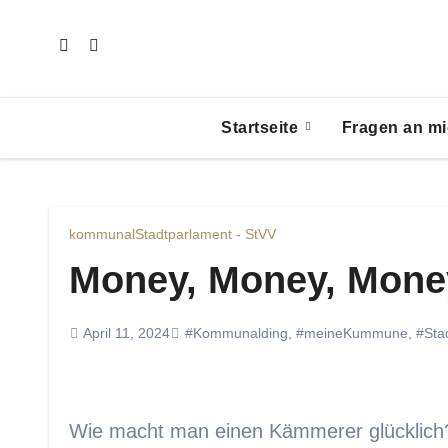
Zum
Inhalt
springen
Startseite
Fragen an mi
kommunal
Stadtparlament - StVV
Money, Money, Mone
April 11, 2024
#Kommunalding
,
#meineKummune
,
#Sta
Wie macht man einen Kämmerer glücklich