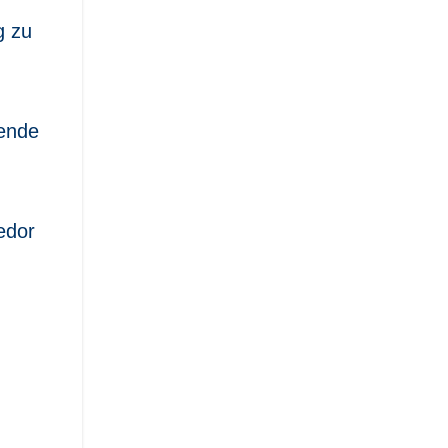
g zu
gende
edor