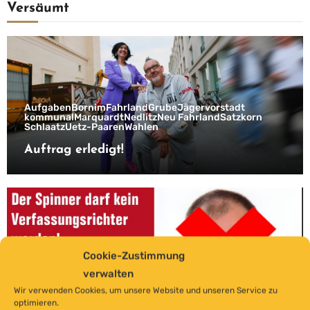
Versäumt
Aufgaben
Bornim
Fahrland
Grube
Jägervorstadt
kommunal
Marquardt
Nedlitz
Neu Fahrland
Satzkorn
Schlaatz
Uetz-Paaren
Wahlen
Auftrag erledigt!
Cookie-Zustimmung
verwalten
Aufgaben
Grundrechte
Wahlen
Wir verwenden Cookies, um unsere Website und unseren Service zu
Keine Spinner im Verfassungsgericht
optimieren.