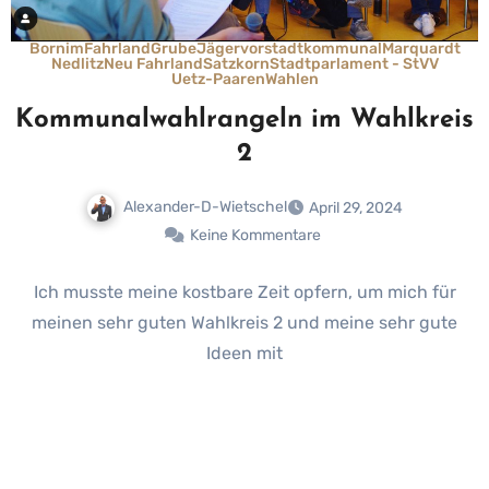
Bornim
Fahrland
Grube
Jägervorstadt
kommunal
Marquardt
Nedlitz
Neu Fahrland
Satzkorn
Stadtparlament - StVV
Uetz-Paaren
Wahlen
Kommunalwahlrangeln im Wahlkreis
2
Alexander-D-Wietschel
April 29, 2024
Keine Kommentare
Ich musste meine kostbare Zeit opfern, um mich für
meinen sehr guten Wahlkreis 2 und meine sehr gute
Ideen mit