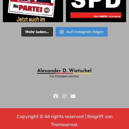
Mehr laden…
Auf Instagram folgen
Copyright © All rights reserved
|
Blogrift
von
Themeansar
.