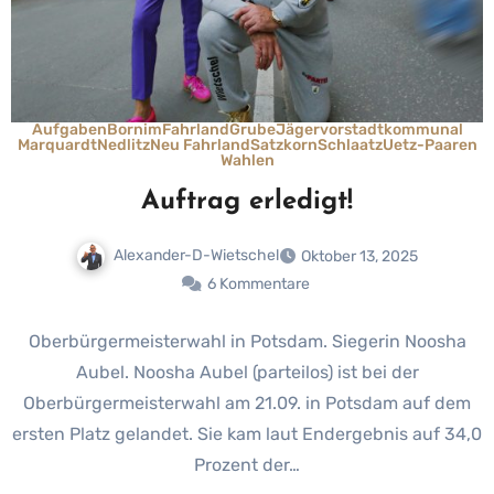
Aufgaben
Bornim
Fahrland
Grube
Jägervorstadt
kommunal
Marquardt
Nedlitz
Neu Fahrland
Satzkorn
Schlaatz
Uetz-Paaren
Wahlen
Auftrag erledigt!
Alexander-D-Wietschel
Oktober 13, 2025
6 Kommentare
Oberbürgermeisterwahl in Potsdam. Siegerin Noosha
Aubel. Noosha Aubel (parteilos) ist bei der
Oberbürgermeisterwahl am 21.09. in Potsdam auf dem
ersten Platz gelandet. Sie kam laut Endergebnis auf 34,0
Prozent der…