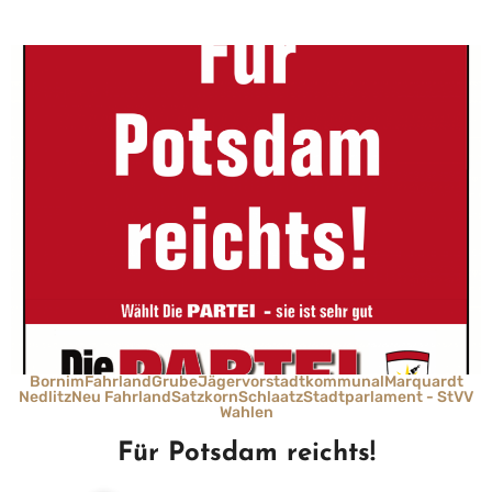
Bornim
Fahrland
Grube
Jägervorstadt
kommunal
Marquardt
Nedlitz
Neu Fahrland
Satzkorn
Schlaatz
Stadtparlament - StVV
Wahlen
Für Potsdam reichts!