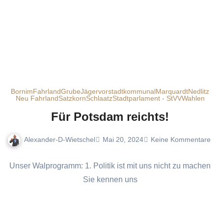
Bornim
Fahrland
Grube
Jägervorstadt
kommunal
Marquardt
Nedlitz
Neu Fahrland
Satzkorn
Schlaatz
Stadtparlament - StVV
Wahlen
Für Potsdam reichts!
Alexander-D-Wietschel
Mai 20, 2024
Keine Kommentare
Unser Walprogramm: 1. Politik ist mit uns nicht zu machen
Sie kennen uns