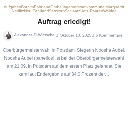
Aufgaben
Bornim
Fahrland
Grube
Jägervorstadt
kommunal
Marquardt
Nedlitz
Neu Fahrland
Satzkorn
Schlaatz
Uetz-Paaren
Wahlen
Auftrag erledigt!
Alexander-D-Wietschel
Oktober 13, 2025
6 Kommentare
Oberbürgermeisterwahl in Potsdam. Siegerin Noosha Aubel.
Noosha Aubel (parteilos) ist bei der Oberbürgermeisterwahl
am 21.09. in Potsdam auf dem ersten Platz gelandet. Sie
kam laut Endergebnis auf 34,0 Prozent der…