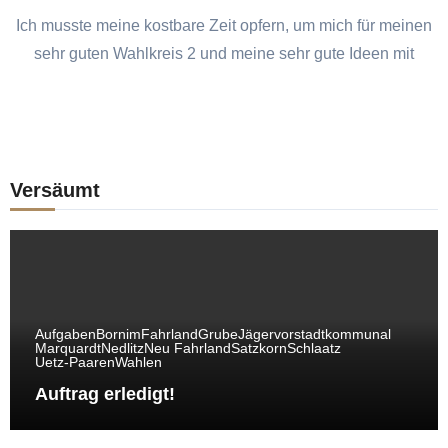
Ich musste meine kostbare Zeit opfern, um mich für meinen
sehr guten Wahlkreis 2 und meine sehr gute Ideen mit
Versäumt
Aufgaben
Bornim
Fahrland
Grube
Jägervorstadt
kommunal
Marquardt
Nedlitz
Neu Fahrland
Satzkorn
Schlaatz
Uetz-Paaren
Wahlen
Auftrag erledigt!