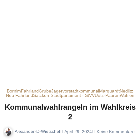
Bornim
Fahrland
Grube
Jägervorstadt
kommunal
Marquardt
Nedlitz
Neu Fahrland
Satzkorn
Stadtparlament - StVV
Uetz-Paaren
Wahlen
Kommunalwahlrangeln im Wahlkreis
2
Alexander-D-Wietschel
April 29, 2024
Keine Kommentare