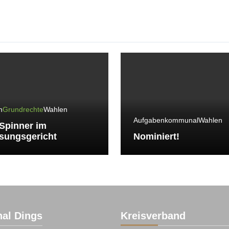
n
Grundrechte
Wahlen
Aufgaben
kommunal
Wahlen
Spinner im
sungsgericht
Nominiert!
al Dings
Kreisverband