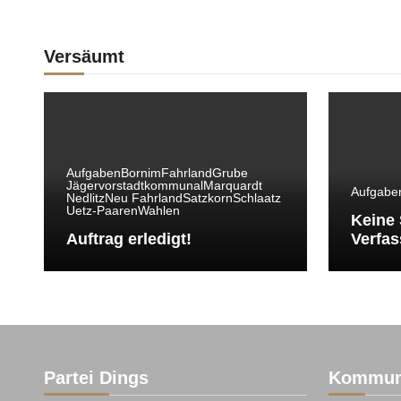
Versäumt
Aufgaben
Bornim
Fahrland
Grube
Jägervorstadt
kommunal
Marquardt
Aufgabe
Nedlitz
Neu Fahrland
Satzkorn
Schlaatz
Uetz-Paaren
Wahlen
Keine 
Auftrag erledigt!
Verfas
Partei Dings
Kommun