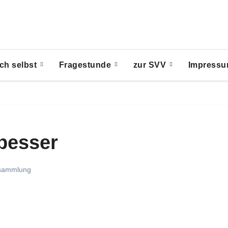
ch selbst
Fragestunde
zur SVV
Impress
 besser
rsammlung