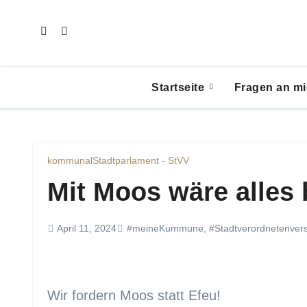
Zum
Inhalt
springen
Startseite
Fragen an mi
kommunal
Stadtparlament - StVV
Mit Moos wäre alles
April 11, 2024
#meineKummune
,
#Stadtverordnetenve
Wir fordern Moos statt Efeu!