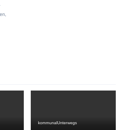
r
en,
kommunal
Unterwegs