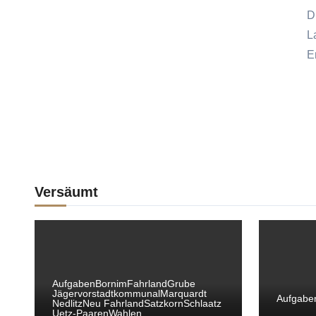
D
L
E
Versäumt
Aufgaben
Bornim
Fahrland
Grube
Jägervorstadt
kommunal
Marquardt
Aufgabe
Nedlitz
Neu Fahrland
Satzkorn
Schlaatz
Uetz-Paaren
Wahlen