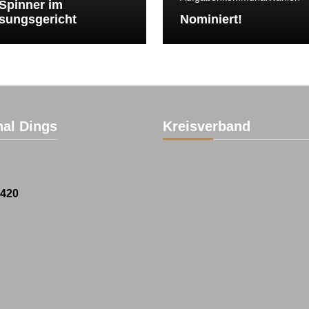
Spinner im
sungsgericht
Nominiert!
al Dings
Kreisverband
1420