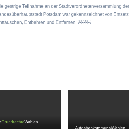
ie gestrige Teilnahme an der Stadtverordnetenversammlung de
andesüberhauptstadt Potsdam war gekennzeichnet von Entsetz
nttäuschen, Entbehren und Entfernen. 🤣🤣🤣
n
Grundrechte
Wahlen
Aufgaben
kommunal
Wahlen