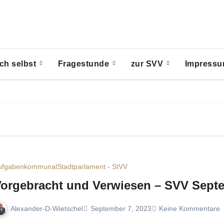
ch selbst
Fragestunde
zur SVV
Impress
ufgaben
kommunal
Stadtparlament - StVV
orgebracht und Verwiesen – SVV Sept
Alexander-D-Wietschel
September 7, 2023
Keine Kommentare