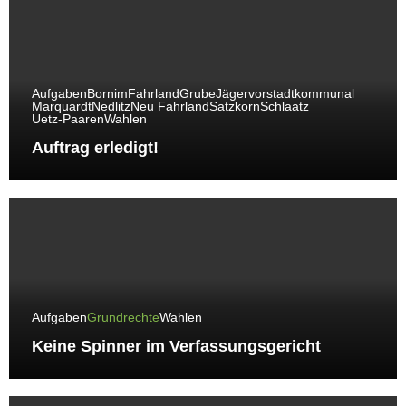
Aufgaben
Bornim
Fahrland
Grube
Jägervorstadt
kommunal
Marquardt
Nedlitz
Neu Fahrland
Satzkorn
Schlaatz
Uetz-Paaren
Wahlen
Auftrag erledigt!
Aufgaben
Grundrechte
Wahlen
Keine Spinner im Verfassungsgericht