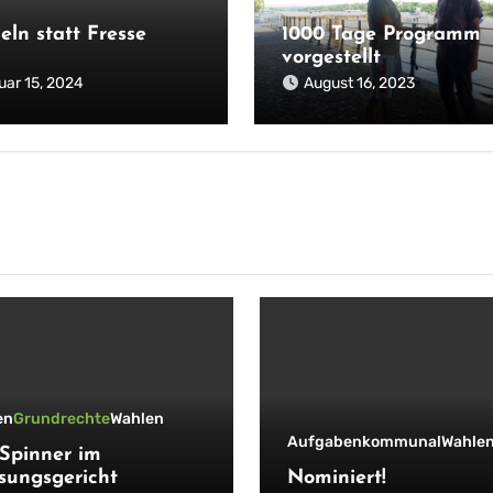
eln statt Fresse
1000 Tage Programm
vorgestellt
uar 15, 2024
August 16, 2023
en
Grundrechte
Wahlen
Aufgaben
kommunal
Wahle
Spinner im
sungsgericht
Nominiert!