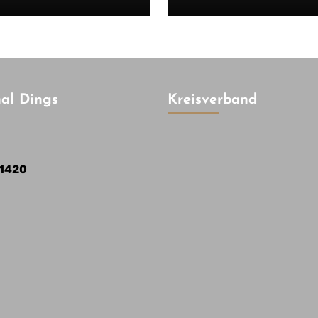
l Dings
Kreisverband
31420