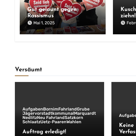
Gut gelaunt gegen
Kusch
Rassismus
ziehn!
Mai 1, 2025
Febr
Versäumt
Aufgaben
Bornim
Fahrland
Grube
Jägervorstadt
kommunal
Marquardt
Aufgab
Nedlitz
Neu Fahrland
Satzkorn
Schlaatz
Uetz-Paaren
Wahlen
Keine 
Auftrag erledigt!
Verfas