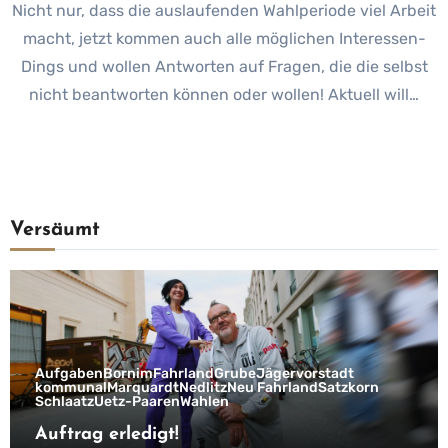
Nicht nur, dass die auslaufenden Wahlperiode viel Arbeit
macht, jetzt kommen auch alle möglichen Interessen-
Dings und wollen Antworten auf Fragen, die die selbst
nicht beantworten können oder wollen! Aktuell will…
Versäumt
Aufgaben
Bornim
Fahrland
Grube
Jägervorstadt
kommunal
Marquardt
Nedlitz
Neu Fahrland
Satzkorn
Schlaatz
Uetz-Paaren
Wahlen
Auftrag erledigt!