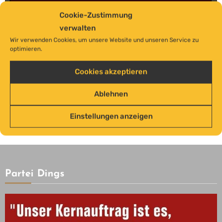
Cookie-Zustimmung
verwalten
Wir verwenden Cookies, um unsere Website und unseren Service zu
optimieren.
Cookies akzeptieren
kommunal
Unterwegs
Ablehnen
Gut gelaunt gegen Rassismus
Einstellungen anzeigen
Partei Dings