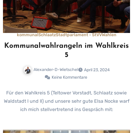
kommunal
Schlaatz
Stadtparlament - StVV
Wahlen
Kommunalwahlrangeln im Wahlkreis
5
Alexander-D-Wietschel
April 23, 2024
Keine Kommentare
Für den Wahlkreis 5 (Teltower Vorstadt, Schlaatz sowie
Waldstadt I und II) und unsere sehr gute Elsa Nocke warf
ich mich stellvertretend ins Gespräch mit: