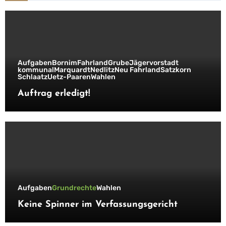
Aufgaben
Bornim
Fahrland
Grube
Jägervorstadt
kommunal
Marquardt
Nedlitz
Neu Fahrland
Satzkorn
Schlaatz
Uetz-Paaren
Wahlen
Auftrag erledigt!
Aufgaben
Grundrechte
Wahlen
Keine Spinner im Verfassungsgericht