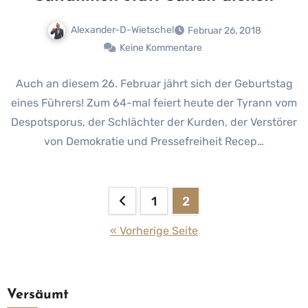
Alexander-D-Wietschel
Februar 26, 2018
Keine Kommentare
Auch an diesem 26. Februar jährt sich der Geburtstag
eines Führers! Zum 64-mal feiert heute der Tyrann vom
Despotsporus, der Schlächter der Kurden, der Verstörer
von Demokratie und Pressefreiheit Recep…
Seitennummerierung
1
2
der
« Vorherige Seite
Beiträge
Versäumt