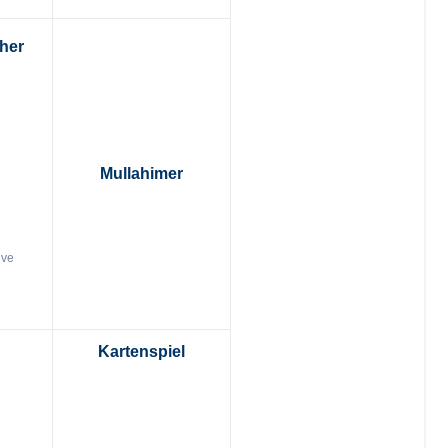
cher
Mullahimer
ive
Kartenspiel