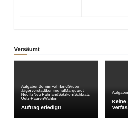
Versäumt
Aufgaben
Bornim
Fahrland
Grube
Jägervorstadt
kommunal
Marquardt
Aufgabe
Nedlitz
Neu Fahrland
Satzkorn
Schlaatz
Uetz-Paaren
Wahlen
Keine 
Auftrag erledigt!
Verfas