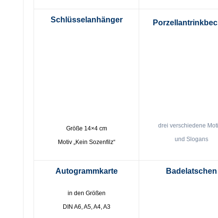
Schlüsselanhänger
Porzellantrinkbe
drei verschiedene Mot
Größe 14×4 cm
und Slogans
Motiv „Kein Sozenfilz“
Autogrammkarte
Badelatschen
in den Größen
DIN A6, A5, A4, A3