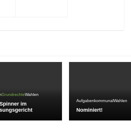
n
Grundrechte
Wahlen
Aufgaben
kommunal
Wahlen
Spinner im
sungsgericht
Nominiert!