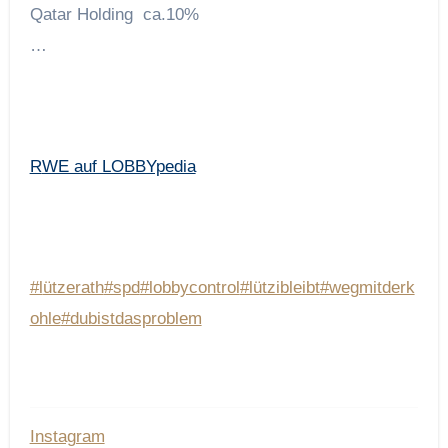
Qatar Holding ca.10%
…
RWE auf LOBBYpedia
#lützerath
#spd
#lobbycontrol
#lützibleibt
#wegmitderk
ohle
#dubistdasproblem
Instagram