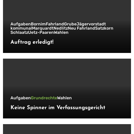
Aufgaben
Bornim
Fahrland
Grube
Jägervorstadt
kommunal
Marquardt
Nedlitz
Neu Fahrland
Satzkorn
Schlaatz
Uetz-Paaren
Wahlen
Auftrag erledigt!
Aufgaben
Grundrechte
Wahlen
Keine Spinner im Verfassungsgericht